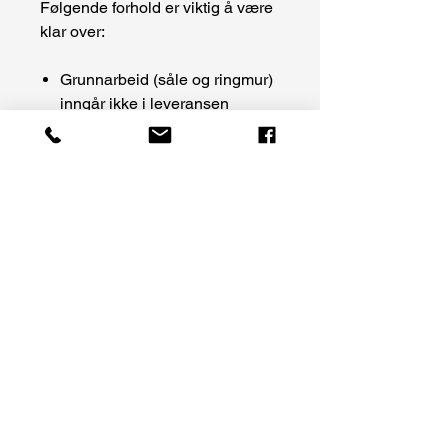
Følgende forhold er viktig å være
klar over:
Grunnarbeid (såle og ringmur)
inngår ikke i leveransen
Frakt beregnes basert på
leveringsadresse
Montering kan tilbys via
samarbeidspartner, men
avtales separat
Målsatte tegninger utarbeides
etter at tilbud er akseptert og
brukes som grunnlag for videre
planlegging
Normal produksjonstid er ca. 4
uker fra oppstart
For en mer detaljert
gjennomgang av leveranse,