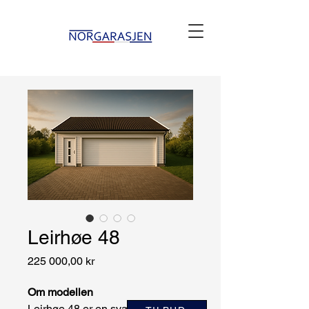
Leirhøe 48
Pris
225 000,00 kr
Om modellen
Leirhøe 48 er en svært