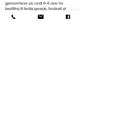
gjennomføres på rundt 6–8 uker fra
bestilling til ferdig garasje, forutsatt at
grunnarbeidet planlegges i tide.
Kan man bygge
garasje selv?
Mange velger å montere garasjen selv
eller med hjelp fra lokale håndverkere.
Med våre pre-cut byggesett får du alt
tilrettelagt på forhånd - tilpasset fra fabrikk.
Delene er ferdig kappet, merket og klare til
montering, Du slipper å måle, kappe og
være usikker på om alt passer sammen.
Følger du monteringsveilederen vår steg
for steg, går det overraskende raskt og