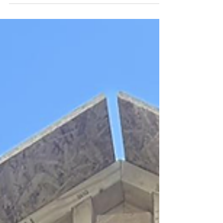
Når vinteren har meldt sin ankomst, er det mange
som utsetter tanker om ny garasje til våren. Men
visste du at vinteren faktisk er et ideelt tidspunkt
for å starte planleggingen? Her er flere gode
grunner til hvorfor det kan være smart å være
tidlig ute. 1. Klar til byggestart når våren kommer
Ved å planlegge garasjen i vinter, er du ferdig med
valg av modell, tilpasninger og eventuelle
søknader i god tid. Når snøen smelter og bakken
blir klar, kan byggingen starte umiddelbar