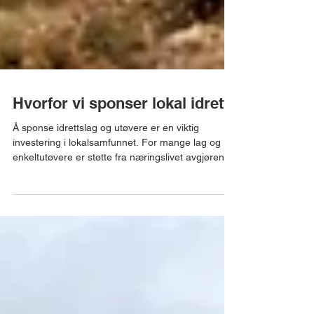
Hvorfor vi sponser lokal idrett
Å sponse idrettslag og utøvere er en viktig
investering i lokalsamfunnet. For mange lag og
enkeltutøvere er støtte fra næringslivet avgjørende
for å kunne drive aktivitet, utvikle talent og skape
inkluderende arenaer for barn, unge og voksne.
Hos Norgarasjen er vi stolte av å ha støttet lokale
fotballag og en motorcross-utøver. Idrett står for
verdier som lagånd, målrettet arbeid og kvalitet –
verdier vi også bygger vår virksomhet på. Ved å
støtte lokal idrett ønsker vi å bi