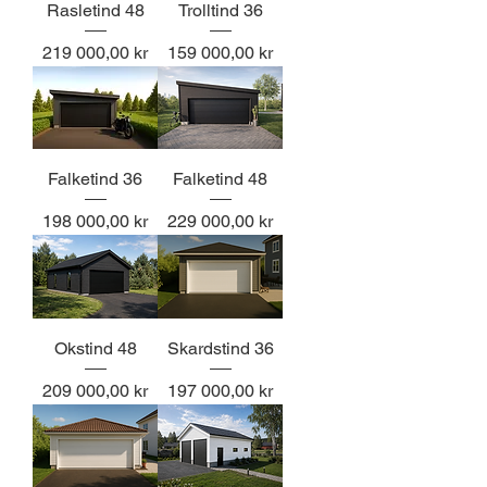
Rasletind 48
Trolltind 36
Pris
Pris
219 000,00 kr
159 000,00 kr
Falketind 36
Falketind 48
Pris
Pris
198 000,00 kr
229 000,00 kr
Okstind 48
Skardstind 36
Pris
Pris
209 000,00 kr
197 000,00 kr