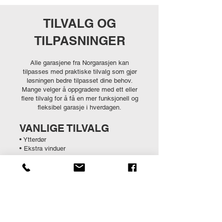
TILVALG OG
TILPASNINGER
Alle garasjene fra Norgarasjen kan
tilpasses med praktiske tilvalg som gjør
løsningen bedre tilpasset dine behov.
Mange velger å oppgradere med ett eller
flere tilvalg for å få en mer funksjonell og
fleksibel garasje i hverdagen.
VANLIGE TILVALG
• Ytterdør
• Ekstra vinduer
• Isolasjon og innvendig kledning
• Endring av taktekke
• Bod i bakkant av dobbelgarasje
Dette gjør det enkelt å tilpasse garasjen
til blant annet:
• bedre lagringsplass
• verksted eller hobbybruk